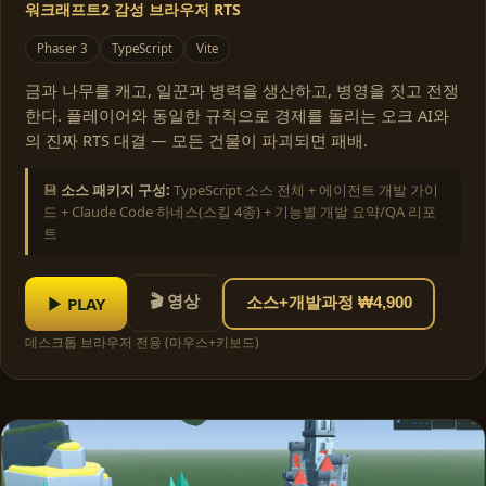
워크래프트2 감성 브라우저 RTS
Phaser 3
TypeScript
Vite
금과 나무를 캐고, 일꾼과 병력을 생산하고, 병영을 짓고 전쟁
한다. 플레이어와 동일한 규칙으로 경제를 돌리는 오크 AI와
의 진짜 RTS 대결 — 모든 건물이 파괴되면 패배.
💾
소스 패키지 구성:
TypeScript 소스 전체 + 에이전트 개발 가이
드 + Claude Code 하네스(스킬 4종) + 기능별 개발 요약/QA 리포
트
🎬 영상
▶ PLAY
소스+개발과정 ₩4,900
데스크톱 브라우저 전용 (마우스+키보드)