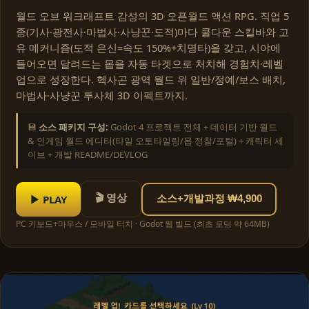
월드 오브 워크래프트 감성의 3D 오픈월드 액션 RPG. 직업 5
종(기사·광전사·마법사·사냥꾼·도적)마다 쿨다운 스킬바와 고
유 메커니즘(도적 은신=속도 150%+치명타)을 갖고, 시야에
들어오면 달려드는 몹을 자동 타겟으로 처치해 경험치·레벨
업으로 성장한다. 헥사곤 광역 월드 위 일반/정예/보스 배치,
마법사·사냥꾼 투사체 3D 이펙트까지.
💾
소스 패키지 구성:
Godot 4 프로젝트 전체 + 데이터 기반 월드
& 인게임 월드 에디터(타일 오토타일링/몹 정찰/포털) + 캐릭터 세
이브 + 개발 README/DEVLOG
🎬 영상
▶ PLAY
소스+개발과정 ₩4,900
PC 키보드+마우스 / 모바일 터치 · Godot 웹 빌드 (최초 로딩 약 64MB)