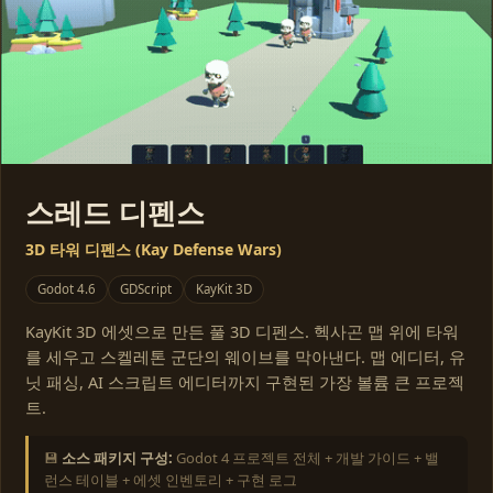
스레드 디펜스
3D 타워 디펜스 (Kay Defense Wars)
Godot 4.6
GDScript
KayKit 3D
KayKit 3D 에셋으로 만든 풀 3D 디펜스. 헥사곤 맵 위에 타워
를 세우고 스켈레톤 군단의 웨이브를 막아낸다. 맵 에디터, 유
닛 패싱, AI 스크립트 에디터까지 구현된 가장 볼륨 큰 프로젝
트.
💾
소스 패키지 구성:
Godot 4 프로젝트 전체 + 개발 가이드 + 밸
런스 테이블 + 에셋 인벤토리 + 구현 로그