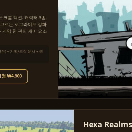
크롤 액션. 캐릭터 3종,
 고르는 로그라이트 강화
— 게임 한 판의 재미 요소
엔진) + 기획/조작 문서 + 랭
 ₩4,900
Hexa Realm