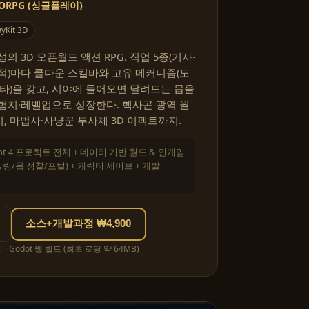
ORPG (싱글플레이)
yKit 3D
 3D 오픈월드 액션 RPG. 직업 5종(기사·
적)마다 쿨다운 스킬바와 고유 메커니즘(도
명타)을 갖고, 시야에 들어오면 달려드는 몹을
험치·레벨업으로 성장한다. 헥사곤 광역 월
치, 마법사·사냥꾼 투사체 3D 이펙트까지.
ot 4 프로젝트 전체 + 데이터 기반 월드 & 인게임
/몹 정찰/포털) + 캐릭터 세이브 + 개발
소스+개발과정 ₩4,900
 Godot 웹 빌드 (최초 로딩 약 64MB)