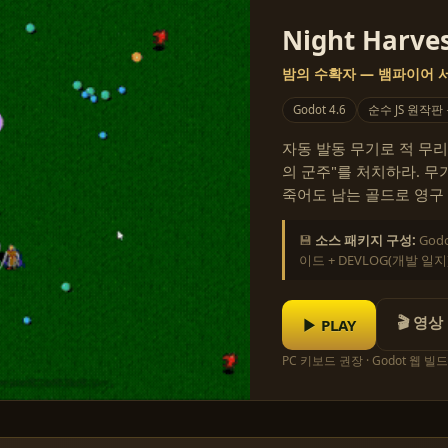
Night Harves
밤의 수확자 — 뱀파이어
Godot 4.6
순수 JS 원작판
자동 발동 무기로 적 무리
의 군주"를 처치하라. 무기
죽어도 남는 골드로 영구 강
💾
소스 패키지 구성:
God
이드 + DEVLOG(개발 일지
🎬 영상
▶ PLAY
PC 키보드 권장 · Godot 웹 빌드