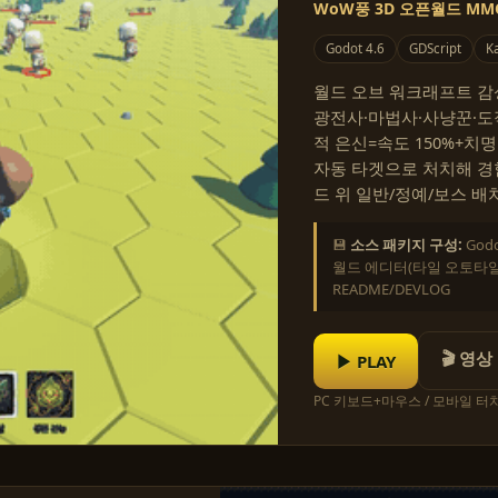
WoW풍 3D 오픈월드 MM
Godot 4.6
GDScript
Ka
월드 오브 워크래프트 감성의
광전사·마법사·사냥꾼·도
적 은신=속도 150%+치
자동 타겟으로 처치해 경
드 위 일반/정예/보스 배
💾
소스 패키지 구성:
God
월드 에디터(타일 오토타일링
README/DEVLOG
🎬 영상
▶ PLAY
PC 키보드+마우스 / 모바일 터치 ·