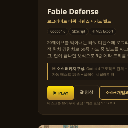
Fable Defense
로그라이트 타워 디펜스 + 카드 빌드
Godot 4.6
GDScript
HTML5 Export
20웨이브를 막아내는 타워 디펜스에 로그라
적 처치 경험치로 50종 카드 중 빌드를 짜고
고, 런이 끝나면 보석으로 5종 메타 트리를
💾
소스 패키지 구성:
Godot 4 프로젝트 전체 +
자동 테스트 59종 + 플레이 시뮬레이터
🎬 영상
▶ PLAY
소스+개발과정
데스크톱 브라우저 권장 · 최초 로딩 약 37MB