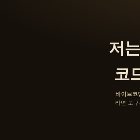
저는
코
바이브코
라면 도구