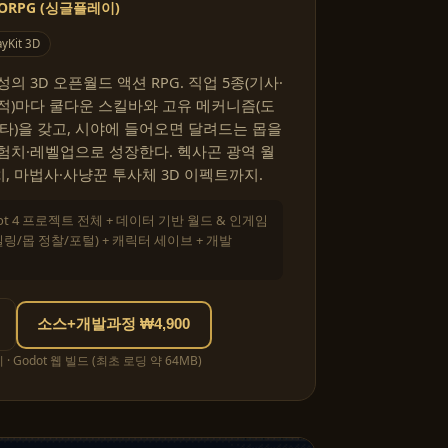
ORPG (싱글플레이)
yKit 3D
 3D 오픈월드 액션 RPG. 직업 5종(기사·
적)마다 쿨다운 스킬바와 고유 메커니즘(도
명타)을 갖고, 시야에 들어오면 달려드는 몹을
험치·레벨업으로 성장한다. 헥사곤 광역 월
치, 마법사·사냥꾼 투사체 3D 이펙트까지.
ot 4 프로젝트 전체 + 데이터 기반 월드 & 인게임
/몹 정찰/포털) + 캐릭터 세이브 + 개발
소스+개발과정 ₩4,900
 Godot 웹 빌드 (최초 로딩 약 64MB)