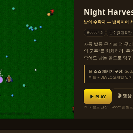
Night Harves
밤의 수확자 — 뱀파이어
Godot 4.6
순수 JS 원작판
자동 발동 무기로 적 무리
의 군주"를 처치하라. 무기
죽어도 남는 골드로 영구 강
💾
소스 패키지 구성:
God
이드 + DEVLOG(개발 일지
🎬 영상
▶ PLAY
PC 키보드 권장 · Godot 웹 빌드