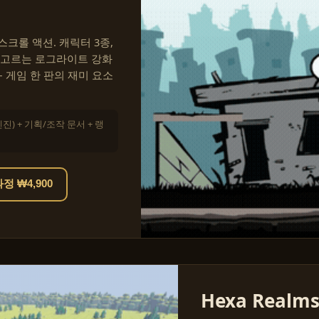
크롤 액션. 캐릭터 3종,
 고르는 로그라이트 강화
— 게임 한 판의 재미 요소
엔진) + 기획/조작 문서 + 랭
 ₩4,900
Hexa Realm