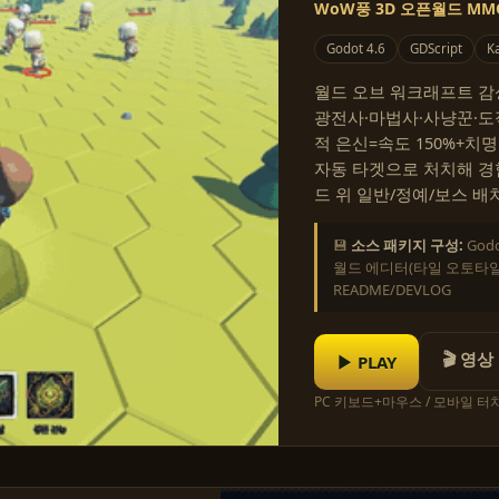
WoW풍 3D 오픈월드 MM
Godot 4.6
GDScript
Ka
월드 오브 워크래프트 감성의
광전사·마법사·사냥꾼·도
적 은신=속도 150%+치
자동 타겟으로 처치해 경
드 위 일반/정예/보스 배
💾
소스 패키지 구성:
God
월드 에디터(타일 오토타일링
README/DEVLOG
🎬 영상
▶ PLAY
PC 키보드+마우스 / 모바일 터치 ·