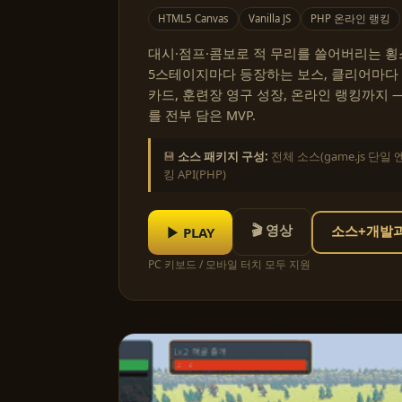
HTML5 Canvas
Vanilla JS
PHP 온라인 랭킹
대시·점프·콤보로 적 무리를 쓸어버리는 횡스
5스테이지마다 등장하는 보스, 클리어마다
카드, 훈련장 영구 성장, 온라인 랭킹까지 
를 전부 담은 MVP.
💾
소스 패키지 구성:
전체 소스(game.js 단일 
킹 API(PHP)
🎬 영상
▶ PLAY
소스+개발과정
PC 키보드 / 모바일 터치 모두 지원