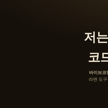
저는
코
바이브코
라면 도구