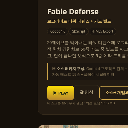
Fable Defense
로그라이트 타워 디펜스 + 카드 빌드
Godot 4.6
GDScript
HTML5 Export
20웨이브를 막아내는 타워 디펜스에 로그라
적 처치 경험치로 50종 카드 중 빌드를 짜고
고, 런이 끝나면 보석으로 5종 메타 트리를
💾
소스 패키지 구성:
Godot 4 프로젝트 전체 +
자동 테스트 59종 + 플레이 시뮬레이터
🎬 영상
▶ PLAY
소스+개발과정
데스크톱 브라우저 권장 · 최초 로딩 약 37MB