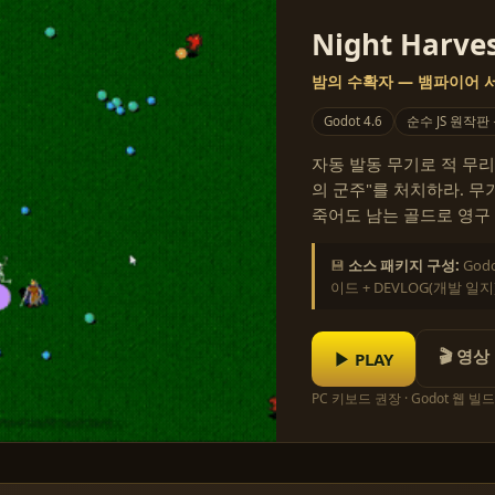
Night Harves
밤의 수확자 — 뱀파이어
Godot 4.6
순수 JS 원작판
자동 발동 무기로 적 무리
의 군주"를 처치하라. 무기
죽어도 남는 골드로 영구 강
💾
소스 패키지 구성:
God
이드 + DEVLOG(개발 일지
🎬 영상
▶ PLAY
PC 키보드 권장 · Godot 웹 빌드