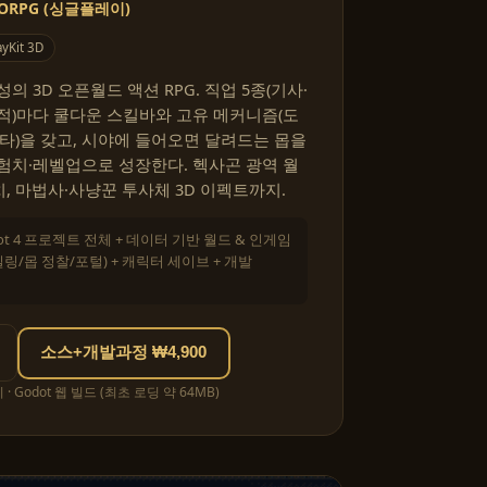
ORPG (싱글플레이)
yKit 3D
 3D 오픈월드 액션 RPG. 직업 5종(기사·
적)마다 쿨다운 스킬바와 고유 메커니즘(도
명타)을 갖고, 시야에 들어오면 달려드는 몹을
험치·레벨업으로 성장한다. 헥사곤 광역 월
치, 마법사·사냥꾼 투사체 3D 이펙트까지.
ot 4 프로젝트 전체 + 데이터 기반 월드 & 인게임
/몹 정찰/포털) + 캐릭터 세이브 + 개발
소스+개발과정 ₩4,900
 Godot 웹 빌드 (최초 로딩 약 64MB)