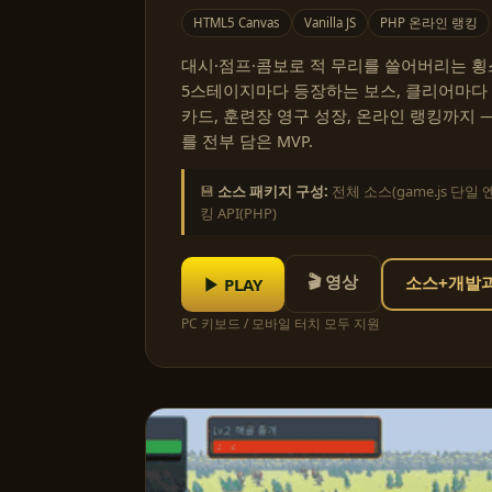
HTML5 Canvas
Vanilla JS
PHP 온라인 랭킹
대시·점프·콤보로 적 무리를 쓸어버리는 횡스
5스테이지마다 등장하는 보스, 클리어마다
카드, 훈련장 영구 성장, 온라인 랭킹까지 
를 전부 담은 MVP.
💾
소스 패키지 구성:
전체 소스(game.js 단일 
킹 API(PHP)
🎬 영상
▶ PLAY
소스+개발과정
PC 키보드 / 모바일 터치 모두 지원