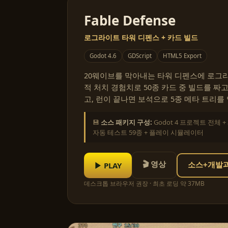
Fable Defense
로그라이트 타워 디펜스 + 카드 빌드
Godot 4.6
GDScript
HTML5 Export
20웨이브를 막아내는 타워 디펜스에 로그라
적 처치 경험치로 50종 카드 중 빌드를 짜고
고, 런이 끝나면 보석으로 5종 메타 트리를
💾
소스 패키지 구성:
Godot 4 프로젝트 전체 +
자동 테스트 59종 + 플레이 시뮬레이터
🎬 영상
▶ PLAY
소스+개발과정
데스크톱 브라우저 권장 · 최초 로딩 약 37MB