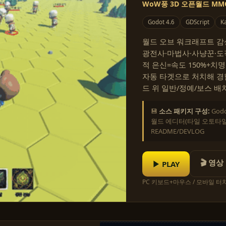
WoW풍 3D 오픈월드 MM
Godot 4.6
GDScript
Ka
월드 오브 워크래프트 감성의
광전사·마법사·사냥꾼·도
적 은신=속도 150%+치
자동 타겟으로 처치해 경
드 위 일반/정예/보스 배
💾
소스 패키지 구성:
God
월드 에디터(타일 오토타일링
README/DEVLOG
🎬 영상
▶ PLAY
PC 키보드+마우스 / 모바일 터치 ·