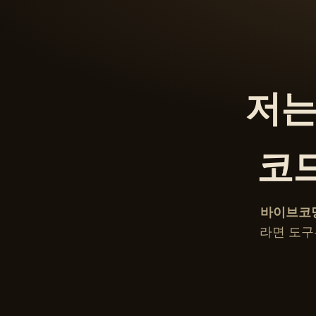
저는
코
바이브코
라면 도구