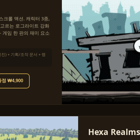
크롤 액션. 캐릭터 3종,
 고르는 로그라이트 강화
— 게임 한 판의 재미 요소
엔진) + 기획/조작 문서 + 랭
 ₩4,900
Hexa Realm