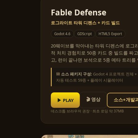
Fable Defense
로그라이트 타워 디펜스 + 카드 빌드
Godot 4.6
GDScript
HTML5 Export
20웨이브를 막아내는 타워 디펜스에 로그라
적 처치 경험치로 50종 카드 중 빌드를 짜고
고, 런이 끝나면 보석으로 5종 메타 트리를
💾
소스 패키지 구성:
Godot 4 프로젝트 전체 +
자동 테스트 59종 + 플레이 시뮬레이터
🎬 영상
▶ PLAY
소스+개발과정
데스크톱 브라우저 권장 · 최초 로딩 약 37MB