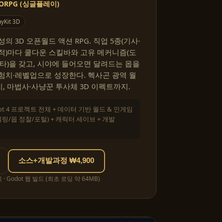
ORPG (싱글플레이)
yKit 3D
 3D 오픈월드 액션 RPG. 직업 5종(기사·
적)마다 쿨다운 스킬바와 고유 메커니즘(도
명타)을 갖고, 시야에 들어오면 달려드는 몹을
험치·레벨업으로 성장한다. 헥사곤 광역 월
치, 마법사·사냥꾼 투사체 3D 이펙트까지.
ot 4 프로젝트 전체 + 데이터 기반 월드 & 인게임
/몹 정찰/포털) + 캐릭터 세이브 + 개발
소스+개발과정 ₩4,900
 Godot 웹 빌드 (최초 로딩 약 64MB)