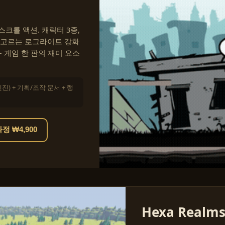
크롤 액션. 캐릭터 3종,
 고르는 로그라이트 강화
— 게임 한 판의 재미 요소
엔진) + 기획/조작 문서 + 랭
 ₩4,900
Hexa Realm