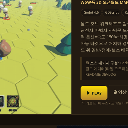
WoW풍 3D 오픈월드 MM
Godot 4.6
GDScript
Ka
월드 오브 워크래프트 감성의
광전사·마법사·사냥꾼·도
적 은신=속도 150%+치
자동 타겟으로 처치해 경
드 위 일반/정예/보스 배
💾
소스 패키지 구성:
God
월드 에디터(타일 오토타일링
README/DEVLOG
🎬 영상
▶ PLAY
PC 키보드+마우스 / 모바일 터치 ·