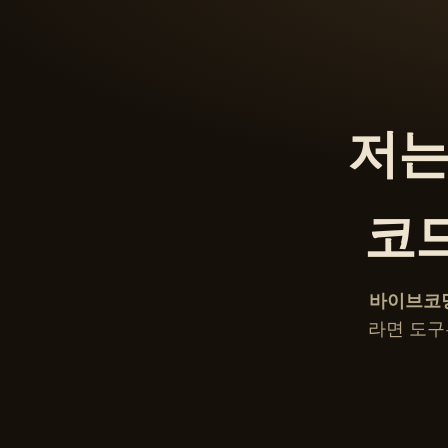
저는
코
바이브코
라면 도구