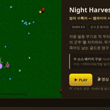
Night Harves
밤의 수확자 — 뱀파이어
Godot 4.6
순수 JS 원작판
자동 발동 무기로 적 무리
의 군주"를 처치하라. 무기
죽어도 남는 골드로 영구 강
💾
소스 패키지 구성:
God
이드 + DEVLOG(개발 일지
🎬 영상
▶ PLAY
PC 키보드 권장 · Godot 웹 빌드