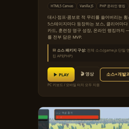
HTML5 Canvas
Vanilla JS
PHP 온라인 랭킹
대시·점프·콤보로 적 무리를 쓸어버리는 횡스
5스테이지마다 등장하는 보스, 클리어마다
카드, 훈련장 영구 성장, 온라인 랭킹까지 
를 전부 담은 MVP.
💾
소스 패키지 구성:
전체 소스(game.js 단일 
킹 API(PHP)
🎬 영상
▶ PLAY
소스+개발과정
PC 키보드 / 모바일 터치 모두 지원